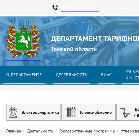
560-373
Горячая линия
(3822)
ДЕПАРТАМЕНТ ТАРИФНО
Томской области
РАСКР
О ДЕПАРТАМЕНТЕ
ДЕЯТЕЛЬНОСТЬ
ЕИАС
ИНФО
В
Электроэнергетика
Теплоснабжение
/ 
Главная
Деятельность
Государственные программы
Утвержд