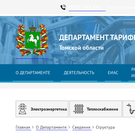
560-373
Горячая лин
(3822)
ДЕПАРТАМЕНТ ТАРИФ
Томской области
Р
О ДЕПАРТАМЕНТЕ
ДЕЯТЕЛЬНОСТЬ
ЕИАС
И
Электроэнергетика
Теплоснабжение
Главная
О Департаменте
Сведения
Структура