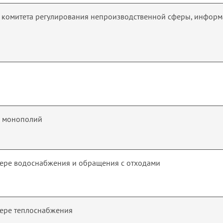
ь комитета регулирования непроизводственной сферы, инфор
х монополий
фере водоснабжения и обращения с отходами
фере теплоснабжения