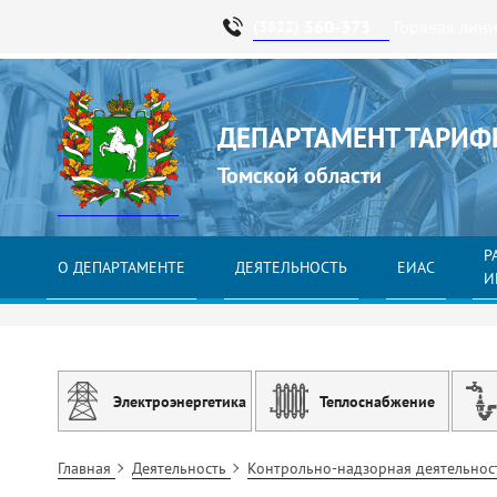
560-373
Горячая лин
(3822)
ДЕПАРТАМЕНТ ТАРИФ
Томской области
Р
О ДЕПАРТАМЕНТЕ
ДЕЯТЕЛЬНОСТЬ
ЕИАС
И
Электроэнергетика
Теплоснабжение
Главная
Деятельность
Контрольно-надзорная деятельно