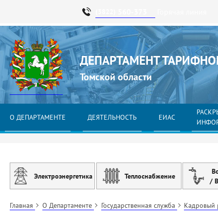
560-373
Горячая линия
(3822)
ДЕПАРТАМЕНТ ТАРИФНО
Томской области
РАСКР
О ДЕПАРТАМЕНТЕ
ДЕЯТЕЛЬНОСТЬ
ЕИАС
ИНФО
В
Электроэнергетика
Теплоснабжение
/ 
Главная
О Департаменте
Государственная служба
Кадровый 