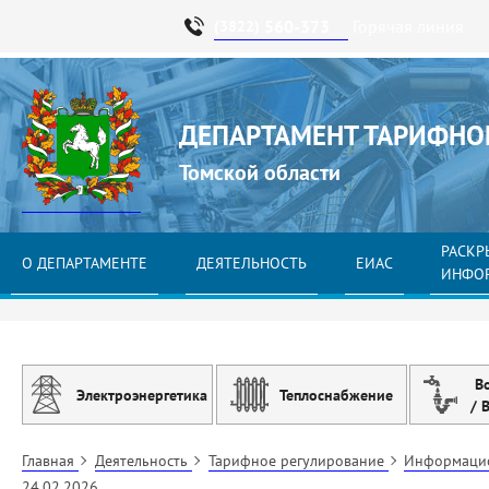
560-373
Горячая линия
(3822)
ДЕПАРТАМЕНТ ТАРИФНО
Томской области
РАСКР
О ДЕПАРТАМЕНТЕ
ДЕЯТЕЛЬНОСТЬ
ЕИАС
ИНФО
В
Электроэнергетика
Теплоснабжение
/ 
Главная
Деятельность
Тарифное регулирование
Информаци
24.02.2026