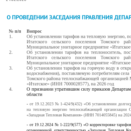
О ПРОВЕДЕНИИ ЗАСЕДАНИЯ ПРАВЛЕНИЯ ДЕПАР
№ п/п
Вопрос
1.
Об установлении тарифов на тепловую энергию, п
Итатского сельского поселения Томского ра
Муниципальное унитарное предприятие «Итатское»
2.
Об установлении тарифов на теплоноситель, пос
Итатского сельского поселения Томского ра
Муниципальное унитарное предприятие «Итатское»
3.
Об установлении тарифов на горячую воду в откр
водоснабжения), поставляемую потребителям села 
Томского района теплоснабжающей организацией 
«Итатское» (ИНН 7000028577), на 2026 год
4.
О признании утратившим силу приказов Департам
области
-
от 19.12.2023 № 1-424/9(432) «Об установлении долго
на тепловую энергию теплоснабжающей организации О
«Западная Тепловая Компания» (ИНН 7014055845) на 2024
- от 19.12.2024 № 1-222/9(577) «О корректировке тариф
ограниченной ответственностью «Западная Тепловая К